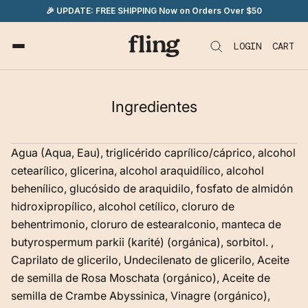
saltar
🎉 UPDATE: FREE SHIPPING Now on Orders Over $50
al
contenido
LOGIN
CART
Ingredientes
Agua (Aqua, Eau), triglicérido caprílico/cáprico, alcohol
cetearílico, glicerina, alcohol araquidílico, alcohol
behenílico, glucósido de araquidilo, fosfato de almidón
hidroxipropílico, alcohol cetílico, cloruro de
behentrimonio, cloruro de estearalconio, manteca de
butyrospermum parkii (karité) (orgánica), sorbitol. ,
Caprilato de glicerilo, Undecilenato de glicerilo, Aceite
de semilla de Rosa Moschata (orgánico), Aceite de
semilla de Crambe Abyssinica, Vinagre (orgánico),