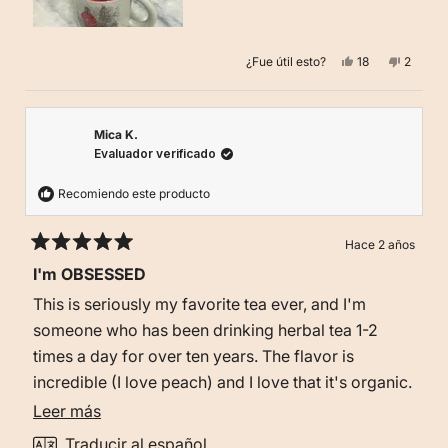
Sí,
No,
¿Fue útil esto?
18
2
esta
personas
esta
person
reseña
votaron
reseña
votaro
de
sí
de
no
Veronica
Veronic
R.
R.
fue
no
Mica K.
útil.
fue
Evaluador verificado
útil.
Recomiendo este producto
Hace 2 años
Calificado
I'm OBSESSED
5
de
This is seriously my favorite tea ever, and I'm
5
estrellas
someone who has been drinking herbal tea 1-2
times a day for over ten years. The flavor is
incredible (I love peach) and I love that it's organic.
You can tell the ingredients are really good quality
Leer
Leer más
(you can actually see the pieces of everything) and
más
Traducir al español