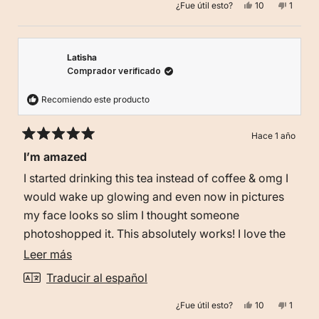
Sí,
No,
¿Fue útil esto?
10
1
esta
esta
personas
esta
person
reseña
votaron
reseña
votó
de
sí
de
no
reseña
Andrea
Andrea
fue
no
útil.
fue
Latisha
útil.
Comprador verificado
Recomiendo este producto
Hace 1 año
Calificado
I’m amazed
5
de
I started drinking this tea instead of coffee & omg I
5
estrellas
would wake up glowing and even now in pictures
my face looks so slim I thought someone
photoshopped it. This absolutely works! I love the
taste too! Thank you fling!!!
Leer
Leer más
más
Traducir al español
sobre
Sí,
No,
¿Fue útil esto?
10
1
esta
esta
personas
esta
person